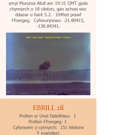
ymyl Mururoa Atoll am 19:31 GMT gyda
chynnyrch o 18 ciloton, gan achosi sioc
ddaear o faint 5.2. 104fed prawf
Ffrangeg. Cyfesurynnau: -21.80415,
-138.84341.
EBRILL 2il
Profion yr Unol Daleithiau: 1
Profion Ffrangeg: 1
Cyfanswm y cynnyrch: 151 kilotons
Y manylion: