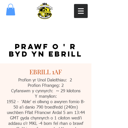
PRAWF O ' R
BYD YN EBRILL
EBRILL 1AF
Profion yr Unol Daleithiau: 2
Profion Ffrangeg: 2
Cyfanswm y cynnyrch: ~ 29 kilotons
Y manylion:
1952 - 'Able' ei ollwng o awyren fomio B-
50 a'i danio 790 troedfedd (240m)
uwchben Fflat Ffrancwr Ardal 5 am 13:44
GMT gyda chynnyrch o 1 ciloton wedi'i
addasu o'r MKL -4 bom fel rhan o brawf