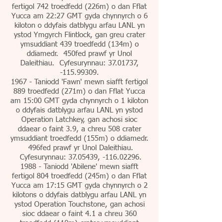
fertigol 742 troedfedd (226m) o dan Fflat
Yucca am 22:27 GMT gyda chynnyrch o 6
kiloton o ddyfais datblygu arfau LANL yn
ystod Ymgyrch Flintlock, gan greu crater
ymsuddiant 439 troedfedd (134m) o
ddiamedr. 450fed prawf yr Unol
Daleithiau. Cyfesurynnau:
37.01737
,
-115.99309.
1967 - Taniodd 'Fawn' mewn siafft fertigol
889 troedfedd (271m) o dan Fflat Yucca
am 15:00 GMT gyda chynnyrch o 1 kiloton
o ddyfais datblygu arfau LANL yn ystod
Operation Latchkey, gan achosi sioc
ddaear o faint 3.9, a chreu 508 crater
ymsuddiant troedfedd (155m) o ddiamedr.
496fed prawf yr Unol Daleithiau.
Cyfesurynnau:
37.05439
, -116.02296.
1988 - Taniodd 'Abilene' mewn siafft
fertigol 804 troedfedd (245m) o dan Fflat
Yucca am 17:15 GMT gyda chynnyrch o 2
kilotons o ddyfais datblygu arfau LANL yn
ystod Operation Touchstone, gan achosi
sioc ddaear o faint 4.1 a chreu 360