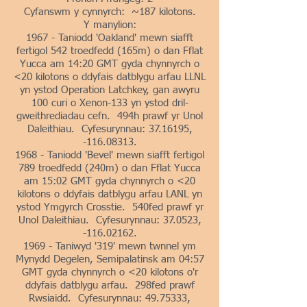
Cyfanswm y cynnyrch: ~187 kilotons.
Y manylion:
1967 - Taniodd 'Oakland' mewn siafft
fertigol 542 troedfedd (165m) o dan Fflat
Yucca am 14:20 GMT gyda chynnyrch o
<20 kilotons o ddyfais datblygu arfau LLNL
yn ystod Operation Latchkey, gan awyru
100 curi o Xenon-133 yn ystod dril-
gweithrediadau cefn. 494h prawf yr Unol
Daleithiau. Cyfesurynnau:
37.16195
,
-116.08313.
1968 - Taniodd 'Bevel' mewn siafft fertigol
789 troedfedd (240m) o dan Fflat Yucca
am 15:02 GMT gyda chynnyrch o <20
kilotons o ddyfais datblygu arfau LANL yn
ystod Ymgyrch Crosstie. 540fed prawf yr
Unol Daleithiau. Cyfesurynnau: 37.0523,
-116.02162.
1969 - Taniwyd '319' mewn twnnel ym
Mynydd Degelen, Semipalatinsk am 04:57
GMT gyda chynnyrch o <20 kilotons o'r
ddyfais datblygu arfau. 298fed prawf
Rwsiaidd. Cyfesurynnau:
49.75333
,