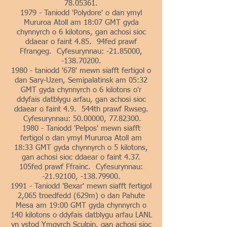
78.05361
.
1979 - Taniodd 'Polydore' o dan ymyl
Mururoa Atoll am 18:07 GMT gyda
chynnyrch o 6 kilotons, gan achosi sioc
ddaear o faint 4.85. 94fed prawf
Ffrangeg. Cyfesurynnau: -21.85000,
-138.70200.
1980 - taniodd '678' mewn siafft fertigol o
dan Sary-Uzen, Semipalatinsk am 05:32
GMT gyda chynnyrch o 6 kilotons o'r
ddyfais datblygu arfau, gan achosi sioc
ddaear o faint 4.9. 544th prawf Rwseg.
Cyfesurynnau:
50.00000
,
77.82300
.
1980 - Taniodd 'Pelpos' mewn siafft
fertigol o dan ymyl Mururoa Atoll am
18:33 GMT gyda chynnyrch o 5 kilotons,
gan achosi sioc ddaear o faint 4.37.
105fed prawf Ffrainc. Cyfesurynnau:
-21.92100, -138.79900.
1991 - Taniodd 'Bexar' mewn siafft fertigol
2,065 troedfedd (629m) o dan Pahute
Mesa am 19:00 GMT gyda chynnyrch o
140 kilotons o ddyfais datblygu arfau LANL
yn ystod Ymgyrch Sculpin, gan achosi sioc