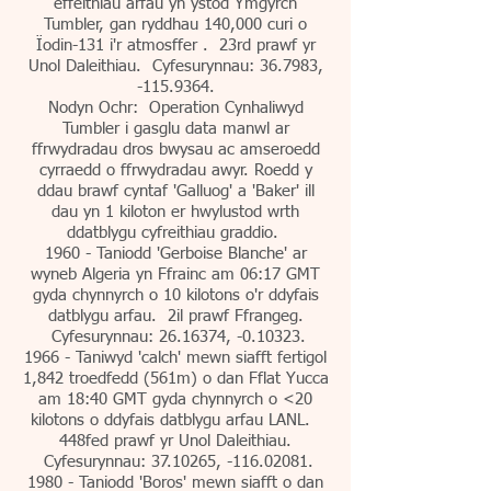
effeithiau arfau yn ystod Ymgyrch
Tumbler, gan ryddhau 140,000 curi o
Ïodin-131 i'r atmosffer . 23rd prawf yr
Unol Daleithiau. Cyfesurynnau: 36.7983,
-115.9364.
Nodyn Ochr: Operation Cynhaliwyd
Tumbler i gasglu data manwl ar
ffrwydradau dros bwysau ac amseroedd
cyrraedd o ffrwydradau awyr. Roedd y
ddau brawf cyntaf 'Galluog' a 'Baker' ill
dau yn 1 kiloton er hwylustod wrth
ddatblygu cyfreithiau graddio.
1960 - Taniodd 'Gerboise Blanche' ar
wyneb Algeria yn Ffrainc am 06:17 GMT
gyda chynnyrch o 10 kilotons o'r ddyfais
datblygu arfau. 2il prawf Ffrangeg.
Cyfesurynnau:
26.16374
, -0.10323.
1966 - Taniwyd 'calch' mewn siafft fertigol
1,842 troedfedd (561m) o dan Fflat Yucca
am 18:40 GMT gyda chynnyrch o <20
kilotons o ddyfais datblygu arfau LANL.
448fed prawf yr Unol Daleithiau.
Cyfesurynnau:
37.10265
, -116.02081.
1980 - Taniodd 'Boros' mewn siafft o dan