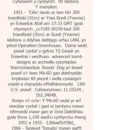
Cyfanswm y cynnyrch: 90 kilotons
Y manylion:
1951 - 'Cŵn' danio ar ben tŵr 300
troedfedd (91m) ar Ynys Runit (Yvonne)
yn Eniwetok Atoll am 17:33 GMT gyda
chynnyrch _cc7185-30150-bad 300
troedfedd (91m) ar Runit (Yvonne)
kilotons o ddyfais datblygu arfau LANL yn
ystod Operation Greenhouse. Dyma oedd
prawf cyntaf y gyfres Tŷ Gwydr yn
Eniwetok i werthuso advanced bomb
designs ac archwilio cysyniadau
thermoniwclear. Roedd Dog yn brawf
prawf o'r bom Mk-6D gan ddefnyddio
implosion 60 pwynt i wella cywasgu'r
craidd a chynyddu effeithlonrwydd. 12th
U.S. prawf. Cyfesurynnau:
11.55234
,
162.34648
.
Nodyn o’r ochr: Y Mk-6D oedd yr arf
niwclear cyntaf i gael ei bentyrru mewn
niferoedd mawr gan yr Unol Daleithiau
gyda thros 1,100 wedi’u cynhyrchu rhwng
1951 a 1955. -136bad5cf58d_
1966 - Taniwyd 'Tomato' mewn siafft