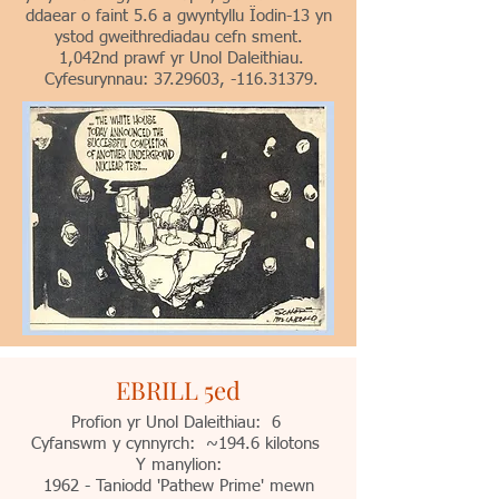
ddaear o faint 5.6 a gwyntyllu Ïodin-13 yn
ystod gweithrediadau cefn sment.
1,042nd prawf yr Unol Daleithiau.
Cyfesurynnau:
37.29603
, -116.31379.
EBRILL 5ed
Profion yr Unol Daleithiau: 6
Cyfanswm y cynnyrch: ~194.6 kilotons
Y manylion:
1962 - Taniodd 'Pathew Prime' mewn