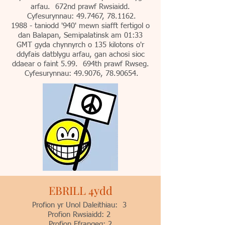
arfau. 672nd prawf Rwsiaidd.
Cyfesurynnau: 49.7467, 78.1162.
1988 - taniodd '940' mewn siafft fertigol o
dan Balapan, Semipalatinsk am 01:33
GMT gyda chynnyrch o 135 kilotons o'r
ddyfais datblygu arfau, gan achosi sioc
ddaear o faint 5.99. 694th prawf Rwseg.
Cyfesurynnau: 49.9076,
78.90654
.
EBRILL 4ydd
Profion yr Unol Daleithiau: 3
Profion Rwsiaidd: 2
Profion Ffrangeg: 2