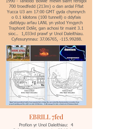
1990 - Taniodd 'Bowie' mewn siafft fertigol
700 troedfedd (213m) o dan ardal Fflat
Yucca U3 am 17:00 GMT gyda chynnyrch
o 0.1 kilotons (100 tunnell) o ddyfais
datblygu arfau LANL yn ystod Ymgyrch
Traphont Ddŵr, gan achosi tir maint 3.1
sioc.. 1,033rd prawf yr Unol Daleithiau.
Cyfesurynnau:
37.06765
, -115.99288.
EBRILL 7fed
Profion yr Unol Daleithiau: 4