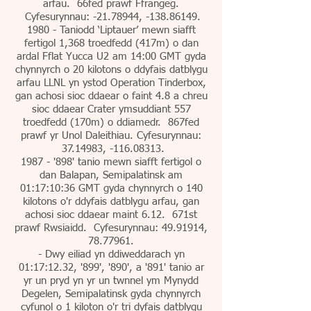
arfau. 66fed prawf Ffrangeg.
Cyfesurynnau: -21.78944, -138.86149.
1980 - Taniodd ‘Liptauer’ mewn siafft
fertigol 1,368 troedfedd (417m) o dan
ardal Fflat Yucca U2 am 14:00 GMT gyda
chynnyrch o 20 kilotons o ddyfais datblygu
arfau LLNL yn ystod Operation Tinderbox,
gan achosi sioc ddaear o faint 4.8 a chreu
sioc ddaear Crater ymsuddiant 557
troedfedd (170m) o ddiamedr. 867fed
prawf yr Unol Daleithiau. Cyfesurynnau:
37.14983
, -116.08313.
1987 - '898' tanio mewn siafft fertigol o
dan Balapan, Semipalatinsk am
01:17:10:36 GMT gyda chynnyrch o 140
kilotons o'r ddyfais datblygu arfau, gan
achosi sioc ddaear maint 6.12. 671st
prawf Rwsiaidd. Cyfesurynnau:
49.91914
,
78.77961
.
- Dwy eiliad yn ddiweddarach yn
01:17:12.32, '899', '890', a '891' tanio ar
yr un pryd yn yr un twnnel ym Mynydd
Degelen, Semipalatinsk gyda chynnyrch
cyfunol o 1 kiloton o'r tri dyfais datblygu