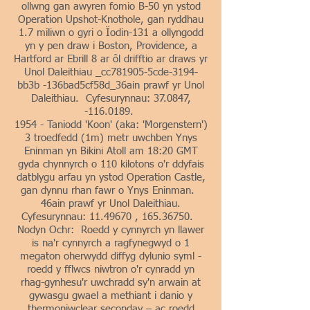
ollwng gan awyren fomio B-50 yn ystod
Operation Upshot-Knothole, gan ryddhau
1.7 miliwn o gyri o Ïodin-131 a ollyngodd
yn y pen draw i Boston, Providence, a
Hartford ar Ebrill 8 ar ôl drifftio ar draws yr
Unol Daleithiau _cc781905-5cde-3194-
bb3b -136bad5cf58d_36ain prawf yr Unol
Daleithiau. Cyfesurynnau: 37.0847,
-116.0189.
1954 - Taniodd 'Koon' (aka: 'Morgenstern')
3 troedfedd (1m) metr uwchben Ynys
Eninman yn Bikini Atoll am 18:20 GMT
gyda chynnyrch o 110 kilotons o'r ddyfais
datblygu arfau yn ystod Operation Castle,
gan dynnu rhan fawr o Ynys Eninman.
46ain prawf yr Unol Daleithiau.
Cyfesurynnau:
11.49670
,
165.36750
.
Nodyn Ochr: Roedd y cynnyrch yn llawer
is na'r cynnyrch a ragfynegwyd o 1
megaton oherwydd diffyg dylunio syml -
roedd y fflwcs niwtron o'r cynradd yn
rhag-gynhesu'r uwchradd sy'n arwain at
gywasgu gwael a methiant i danio y
thermoniwclear seconday – ac roedd