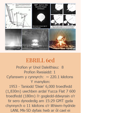
EBRILL 6ed
Profion yr Unol Daleithiau: 8
Profion Rwsiaidd: 1
Cyfanswm y cynnyrch: ~ 220.1 kilotons
Y manylion:
1953 - Taniodd 'Dixie' 6,000 troedfedd
(1,830m) uwchben ardal Yucca Flat 7 600
troedfedd (180m) i'r gogledd-ddwyrain o'r
tir sero dynodedig am 15:29 GMT gyda
chynnyrch o 11 kilotons o'r lithiwm-hydride
LANL Mk-5D dyfais hwb ar ôl cael ei