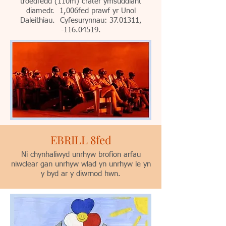
troedfedd (110m) crater ymsuddiant
diamedr. 1,006fed prawf yr Unol
Daleithiau. Cyfesurynnau:
37.01311
,
-116.04519.
EBRILL 8fed
Ni chynhaliwyd unrhyw brofion arfau
niwclear gan unrhyw wlad yn unrhyw le yn
y byd ar y diwrnod hwn.