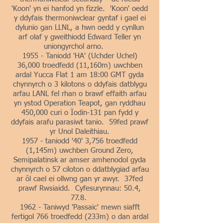
'Koon' yn ei hanfod yn fizzle. 'Koon' oedd
y ddyfais thermoniwclear gyntaf i gael ei
dylunio gan LLNL, a hwn oedd y cynllun
arf olaf y gweithiodd Edward Teller yn
uniongyrchol arno.
1955 - Taniodd 'HA' (Uchder Uchel)
36,000 troedfedd (11,160m) uwchben
ardal Yucca Flat 1 am 18:00 GMT gyda
chynnyrch o 3 kilotons o ddyfais datblygu
arfau LANL fel rhan o brawf effaith arfau
yn ystod Operation Teapot, gan ryddhau
450,000 curi o Ïodin-131 pan fydd y
ddyfais arafu parasiwt tanio. 59fed prawf
yr Unol Daleithiau.
1957 - taniodd '40' 3,756 troedfedd
(1,145m) uwchben Ground Zero,
Semipalatinsk ar amser amhenodol gyda
chynnyrch o 57 ciloton o ddatblygiad arfau
ar ôl cael ei ollwng gan yr awyr. 37fed
prawf Rwsiaidd. Cyfesurynnau: 50.4,
77.8.
1962 - Taniwyd 'Passaic' mewn siafft
fertigol 766 troedfedd (233m) o dan ardal