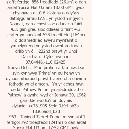
siafft fertigol 856 troedfedd (261m) o dan
ardal Yucca Flat U3 am 18:00 GMT gyda
chynnyrch o 10.6 kilotons o ddyfais
datblygu arfau LANL yn ystod Ymgyrch
Nougat, gan achosi sioc ddaear o faint
4.3, gan greu sioc ddaear o faint 4.3.
crater ymsuddiant 538 troedfedd (164m)
o ddiamedr ac awyru rhywfaint o
ymbelydredd yn ystod gweithrediadau
drilio yn ôl. 222nd prawf yr Unol
Daleithiau. Cyfesurynnau:
37.04446
,-116.02425.
Nodyn Ochr: Mae profion arfau niwclear
sy'n cynnwys 'Prime' yn eu henw yn
dynodi ailadrodd prawf blaenorol a enwir a
fethodd yn ei amcan. Yn yr achos hwn
roedd 'Pathew Prime' yn ailadroddiad o
'Pathew' a gynhaliwyd ar Ionawr 30, 1962
gan ddefnyddio'r un ddyfais
dylunio._cc781905-5cde-3194-bb3b-
1836badd_bad
1963 - Taniodd 'Ferret Prime' mewn siafft
fertigol 792 troedfedd (241m) o dan ardal
Yucca Flat U3 am 17:52 GMT gyda