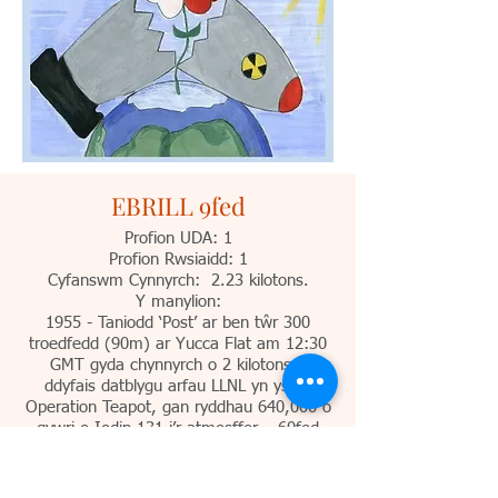
EBRILL 9fed
Profion UDA: 1
Profion Rwsiaidd: 1
Cyfanswm Cynnyrch: 2.23 kilotons.
Y manylion:
1955 - Taniodd ‘Post’ ar ben tŵr 300
troedfedd (90m) ar Yucca Flat am 12:30
GMT gyda chynnyrch o 2 kilotons o
ddyfais datblygu arfau LLNL yn ystod
Operation Teapot, gan ryddhau 640,000 o
gywri o Iodin-131 i’r atmosffer. 60fed
prawf yr Unol Daleithiau. Cyfesurynnau:
:37.1226, -116.0347.
1971 - Taniwyd '369' mewn twnnel ym