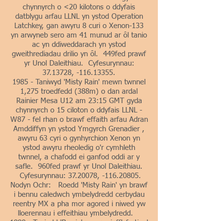
chynnyrch o <20 kilotons o ddyfais
datblygu arfau LLNL yn ystod Operation
Latchkey, gan awyru 8 curi o Xenon-133
yn arwyneb sero am 41 munud ar ôl tanio
ac yn ddiweddarach yn ystod
gweithrediadau drilio yn ôl. 449fed prawf
yr Unol Daleithiau. Cyfesurynnau:
37.13728
, -116.13355.
1985 - Taniwyd 'Misty Rain' mewn twnnel
1,275 troedfedd (388m) o dan ardal
Rainier Mesa U12 am 23:15 GMT gyda
chynnyrch o 15 ciloton o ddyfais LLNL -
W87 - fel rhan o brawf effaith arfau Adran
Amddiffyn yn ystod Ymgyrch Grenadier ,
awyru 63 cyri o gynhyrchion Xenon yn
ystod awyru rheoledig o'r cymhleth
twnnel, a chafodd ei ganfod oddi ar y
safle. 960fed prawf yr Unol Daleithiau.
Cyfesurynnau:
37.20078
, -116.20805.
Nodyn Ochr: Roedd 'Misty Rain' yn brawf
i bennu caledwch ymbelydredd cerbydau
reentry MX a pha mor agored i niwed yw
lloerennau i effeithiau ymbelydredd.