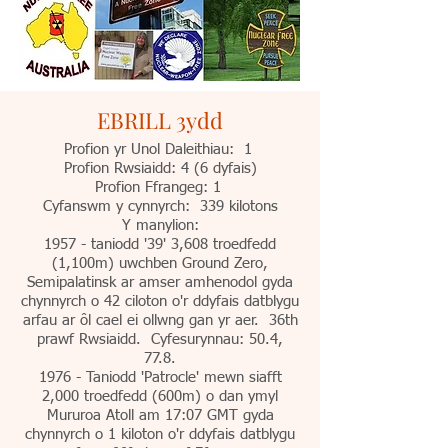
EBRILL 3ydd
Profion yr Unol Daleithiau: 1
Profion Rwsiaidd: 4 (6 dyfais)
Profion Ffrangeg: 1
Cyfanswm y cynnyrch: 339 kilotons
Y manylion:
1957 - taniodd '39' 3,608 troedfedd
(1,100m) uwchben Ground Zero,
Semipalatinsk ar amser amhenodol gyda
chynnyrch o 42 ciloton o'r ddyfais datblygu
arfau ar ôl cael ei ollwng gan yr aer. 36th
prawf Rwsiaidd. Cyfesurynnau: 50.4,
77.8.
1976 - Taniodd 'Patrocle' mewn siafft
2,000 troedfedd (600m) o dan ymyl
Mururoa Atoll am 17:07 GMT gyda
chynnyrch o 1 kiloton o'r ddyfais datblygu