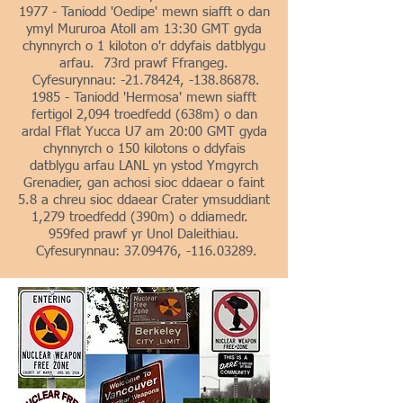
1977 - Taniodd 'Oedipe' mewn siafft o dan
ymyl Mururoa Atoll am 13:30 GMT gyda
chynnyrch o 1 kiloton o'r ddyfais datblygu
arfau. 73rd prawf Ffrangeg.
Cyfesurynnau: -21.78424, -138.86878.
1985 - Taniodd 'Hermosa' mewn siafft
fertigol 2,094 troedfedd (638m) o dan
ardal Fflat Yucca U7 am 20:00 GMT gyda
chynnyrch o 150 kilotons o ddyfais
datblygu arfau LANL yn ystod Ymgyrch
Grenadier, gan achosi sioc ddaear o faint
5.8 a chreu sioc ddaear Crater ymsuddiant
1,279 troedfedd (390m) o ddiamedr.
959fed prawf yr Unol Daleithiau.
Cyfesurynnau:
37.09476
, -116.03289.