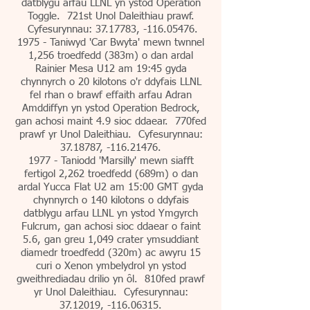
datblygu arfau LLNL yn ystod Operation
Toggle. 721st Unol Daleithiau prawf.
Cyfesurynnau:
37.17783
, -116.05476.
1975 - Taniwyd 'Car Bwyta' mewn twnnel
1,256 troedfedd (383m) o dan ardal
Rainier Mesa U12 am 19:45 gyda
chynnyrch o 20 kilotons o'r ddyfais LLNL
fel rhan o brawf effaith arfau Adran
Amddiffyn yn ystod Operation Bedrock,
gan achosi maint 4.9 sioc ddaear. 770fed
prawf yr Unol Daleithiau. Cyfesurynnau:
37.18787
, -116.21476.
1977 - Taniodd 'Marsilly' mewn siafft
fertigol 2,262 troedfedd (689m) o dan
ardal Yucca Flat U2 am 15:00 GMT gyda
chynnyrch o 140 kilotons o ddyfais
datblygu arfau LLNL yn ystod Ymgyrch
Fulcrum, gan achosi sioc ddaear o faint
5.6, gan greu 1,049 crater ymsuddiant
diamedr troedfedd (320m) ac awyru 15
curi o Xenon ymbelydrol yn ystod
gweithrediadau drilio yn ôl. 810fed prawf
yr Unol Daleithiau. Cyfesurynnau:
37.12019
, -116.06315.