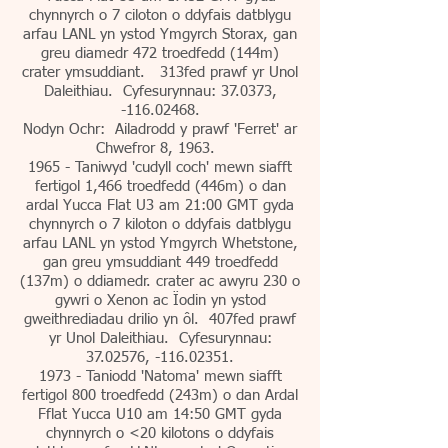
chynnyrch o 7 ciloton o ddyfais datblygu
arfau LANL yn ystod Ymgyrch Storax, gan
greu diamedr 472 troedfedd (144m)
crater ymsuddiant. 313fed prawf yr Unol
Daleithiau. Cyfesurynnau: 37.0373,
-116.02468.
Nodyn Ochr: Ailadrodd y prawf 'Ferret' ar
Chwefror 8, 1963.
1965 - Taniwyd 'cudyll coch' mewn siafft
fertigol 1,466 troedfedd (446m) o dan
ardal Yucca Flat U3 am 21:00 GMT gyda
chynnyrch o 7 kiloton o ddyfais datblygu
arfau LANL yn ystod Ymgyrch Whetstone,
gan greu ymsuddiant 449 troedfedd
(137m) o ddiamedr. crater ac awyru 230 o
gywri o Xenon ac Ïodin yn ystod
gweithrediadau drilio yn ôl. 407fed prawf
yr Unol Daleithiau. Cyfesurynnau:
37.02576
, -116.02351.
1973 - Taniodd 'Natoma' mewn siafft
fertigol 800 troedfedd (243m) o dan Ardal
Fflat Yucca U10 am 14:50 GMT gyda
chynnyrch o <20 kilotons o ddyfais