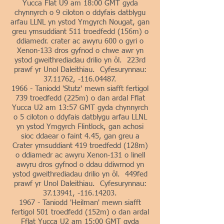
Yucca Flat U9 am 18:00 GMT gyda
chynnyrch o 9 ciloton o ddyfais datblygu
arfau LLNL yn ystod Ymgyrch Nougat, gan
greu ymsuddiant 511 troedfedd (156m) o
ddiamedr. crater ac awyru 600 o gyri o
Xenon-133 dros gyfnod o chwe awr yn
ystod gweithrediadau drilio yn ôl. 223rd
prawf yr Unol Daleithiau. Cyfesurynnau:
37.11762
, -116.04487.
1966 - Taniodd 'Stutz' mewn siafft fertigol
739 troedfedd (225m) o dan ardal Fflat
Yucca U2 am 13:57 GMT gyda chynnyrch
o 5 ciloton o ddyfais datblygu arfau LLNL
yn ystod Ymgyrch Flintlock, gan achosi
sioc ddaear o faint 4.45, gan greu a
Crater ymsuddiant 419 troedfedd (128m)
o ddiamedr ac awyru Xenon-131 o linell
awyru dros gyfnod o ddau ddiwrnod yn
ystod gweithrediadau drilio yn ôl. 449fed
prawf yr Unol Daleithiau. Cyfesurynnau:
37.13941
, -116.14203.
1967 - Taniodd 'Heilman' mewn siafft
fertigol 501 troedfedd (152m) o dan ardal
Fflat Yucca U2 am 15:00 GMT gyda