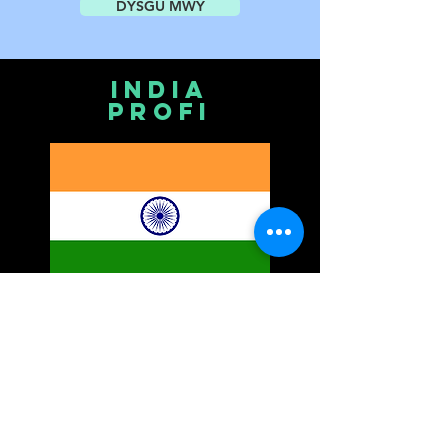
DYSGU MWY
india
profi
Mae India wedi perfformio 6 phrawf.
DYSGU MWY