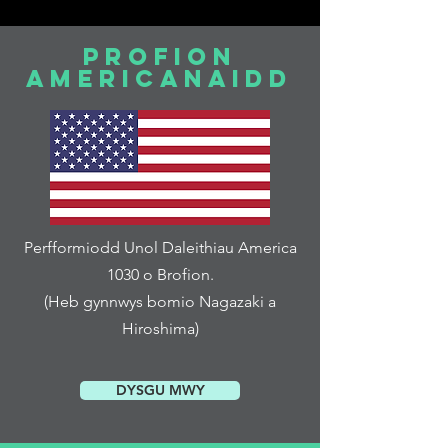
profion
Americanaidd
Perfformiodd Unol Daleithiau America
1030 o Brofion.
(Heb gynnwys bomio Nagazaki a
Hiroshima)
DYSGU MWY