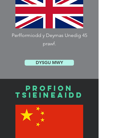
Perfformiodd y Deyrnas Unedig 45
prawf.
DYSGU MWY
Profion
Tsieineaidd