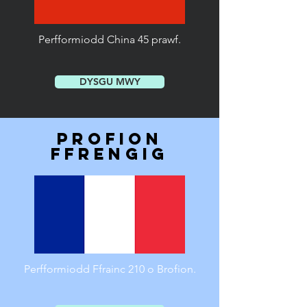
Perfformiodd China 45 prawf.
DYSGU MWY
profion
Ffrengig
Perfformiodd Ffrainc 210 o Brofion.