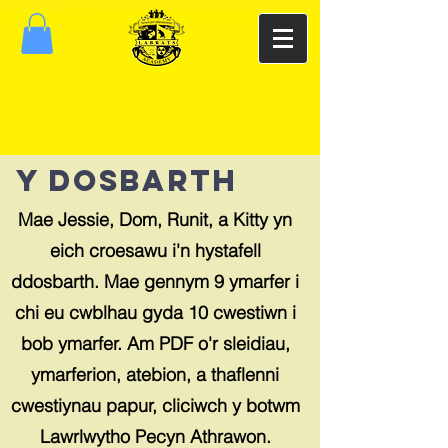
Y DOSBARTH
Mae Jessie, Dom, Runit, a Kitty yn
eich croesawu i'n hystafell
ddosbarth. Mae gennym 9 ymarfer i
chi eu cwblhau gyda 10 cwestiwn i
bob ymarfer. Am PDF o'r sleidiau,
ymarferion, atebion, a thaflenni
cwestiynau papur, cliciwch y botwm
Lawrlwytho Pecyn Athrawon.