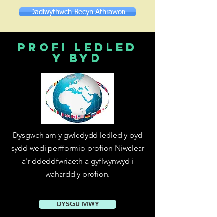
Dadlwythwch Becyn Athrawon
profi ledled
y byd
Dysgwch am y gwledydd ledled y byd
sydd wedi perfformio profion Niwclear
a'r ddeddfwriaeth a gyflwynwyd i
wahardd y profion.
DYSGU MWY