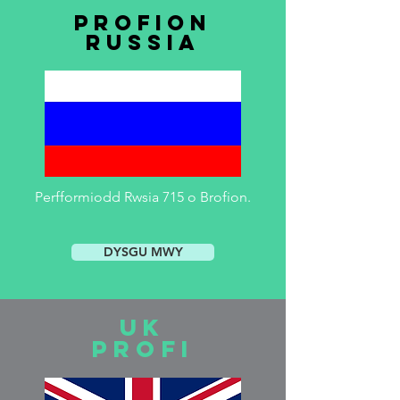
Profion
RUSSIA
Perfformiodd Rwsia 715 o Brofion.
DYSGU MWY
uK
profi