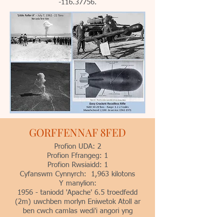
-116.37756.
GORFFENNAF 8FED
Profion UDA: 2
Profion Ffrangeg: 1
Profion Rwsiaidd: 1
Cyfanswm Cynnyrch: 1,963 kilotons
Y manylion:
1956 - taniodd 'Apache' 6.5 troedfedd
(2m) uwchben morlyn Eniwetok Atoll ar
ben cwch camlas wedi'i angori yng