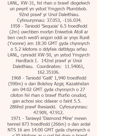
LANL, XW-31, fel rhan o brawf diogelwch
un pwynt yn ystod Ymgyrch Plumbbob.
92nd prawf yr Unol Daleithiau.
Cyfesurynnau: 37.053, -116.034.
1958 - Taniodd 'Sequoia' 6.5 troedfedd
(2m) uwchben morlyn Eniwetok Atoll ar
ben cwch wedi'i angori oddi ar ynys Runit
(Yvonne) am 18:30 GMT gyda chynnyrch
o 5.2 kilotons o ddyfais datblygu arfau
LANL, cynradd XW-50, yn ystod Ymgyrch
Hardtack I. 142nd prawf yr Unol
Daleithiau. Coordinates:
11.54061
,
162.35106
.
1968 - Taniodd 'Galit' 1,940 troedfedd
(590m) o dan Bolshoy Azgir, Kazakhstan
am 04:02 GMT gyda chynnyrch o 27
ciloton fel rhan o brawf ffurfio ceudod,
gan achosi sioc ddaear o faint 5.5.
286fed prawf Rwsiaidd. Cyfesurynnau:
47.909, 47.912.
1971 - Taniwyd 'Diamond Mine' mewn
twnnel 873 troedfedd (266m) o dan ardal
NTS 16 am 14:00 GMT gyda chynnyrch o
<20 kilotons ar y cyd fel rhan o brawf