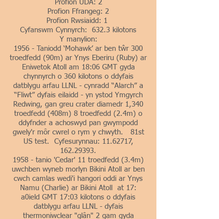
Profion UDA: 2
Profion Ffrangeg: 2
Profion Rwsiaidd: 1
Cyfanswm Cynnyrch: 632.3 kilotons
Y manylion:
1956 - Taniodd ‘Mohawk’ ar ben tŵr 300
troedfedd (90m) ar Ynys Eberiru (Ruby) ar
Eniwetok Atoll am 18:06 GMT gyda
chynnyrch o 360 kilotons o ddyfais
datblygu arfau LLNL - cynradd “Alarch” a
“Fliwt” dyfais eilaidd - yn ystod Ymgyrch
Redwing, gan greu crater diamedr 1,340
troedfedd (408m) 8 troedfedd (2.4m) o
ddyfnder a achoswyd pan gwympodd
gwely'r môr cwrel o rym y chwyth. 81st
US test. Cyfesurynnau:
11.62717
,
162.29393
.
1958 - tanio 'Cedar' 11 troedfedd (3.4m)
uwchben wyneb morlyn Bikini Atoll ar ben
cwch camlas wedi'i hangori oddi ar Ynys
Namu (Charlie) ar Bikini Atoll at 17:
a0ield GMT 17:03 kilotons o ddyfais
datblygu arfau LLNL - dyfais
thermoniwclear "glân" 2 gam gyda