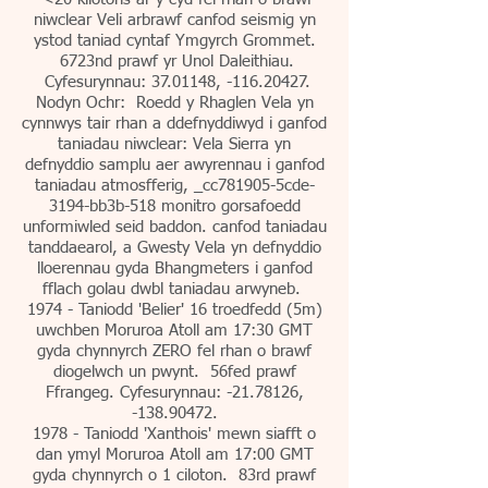
niwclear Veli arbrawf canfod seismig yn
ystod taniad cyntaf Ymgyrch Grommet.
6723nd prawf yr Unol Daleithiau.
Cyfesurynnau:
37.01148
, -116.20427.
Nodyn Ochr: Roedd y Rhaglen Vela yn
cynnwys tair rhan a ddefnyddiwyd i ganfod
taniadau niwclear: Vela Sierra yn
defnyddio samplu aer awyrennau i ganfod
taniadau atmosfferig, _cc781905-5cde-
3194-bb3b-518 monitro gorsafoedd
unformiwled seid baddon. canfod taniadau
tanddaearol, a Gwesty Vela yn defnyddio
lloerennau gyda Bhangmeters i ganfod
fflach golau dwbl taniadau arwyneb.
1974 - Taniodd 'Belier' 16 troedfedd (5m)
uwchben Moruroa Atoll am 17:30 GMT
gyda chynnyrch ZERO fel rhan o brawf
diogelwch un pwynt. 56fed prawf
Ffrangeg. Cyfesurynnau: -21.78126,
-138.90472.
1978 - Taniodd 'Xanthois' mewn siafft o
dan ymyl Moruroa Atoll am 17:00 GMT
gyda chynnyrch o 1 ciloton. 83rd prawf