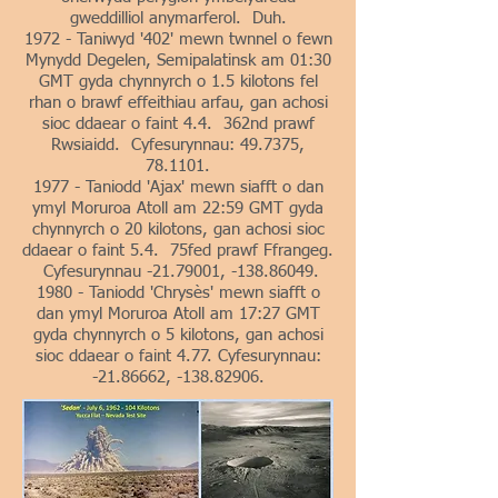
gweddilliol anymarferol. Duh.
1972 - Taniwyd '402' mewn twnnel o fewn
Mynydd Degelen, Semipalatinsk am 01:30
GMT gyda chynnyrch o 1.5 kilotons fel
rhan o brawf effeithiau arfau, gan achosi
sioc ddaear o faint 4.4. 362nd prawf
Rwsiaidd. Cyfesurynnau: 49.7375,
78.1101.
1977 - Taniodd 'Ajax' mewn siafft o dan
ymyl Moruroa Atoll am 22:59 GMT gyda
chynnyrch o 20 kilotons, gan achosi sioc
ddaear o faint 5.4. 75fed prawf Ffrangeg.
Cyfesurynnau -21.79001, -138.86049.
1980 - Taniodd 'Chrysès' mewn siafft o
dan ymyl Moruroa Atoll am 17:27 GMT
gyda chynnyrch o 5 kilotons, gan achosi
sioc ddaear o faint 4.77. Cyfesurynnau:
-21.86662, -138.82906.