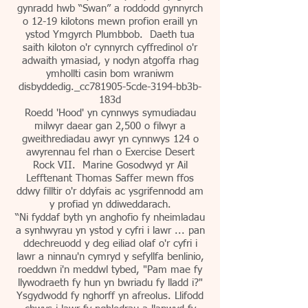
gynradd hwb “Swan” a roddodd gynnyrch
o 12-19 kilotons mewn profion eraill yn
ystod Ymgyrch Plumbbob. Daeth tua
saith kiloton o'r cynnyrch cyffredinol o'r
adwaith ymasiad, y nodyn atgoffa rhag
ymhollti casin bom wraniwm
disbyddedig._cc781905-5cde-3194-bb3b-
183d
Roedd 'Hood' yn cynnwys symudiadau
milwyr daear gan 2,500 o filwyr a
gweithrediadau awyr yn cynnwys 124 o
awyrennau fel rhan o Exercise Desert
Rock VII. Marine Gosodwyd yr Ail
Lefftenant Thomas Saffer mewn ffos
ddwy filltir o'r ddyfais ac ysgrifennodd am
y profiad yn ddiweddarach.
“Ni fyddaf byth yn anghofio fy nheimladau
a synhwyrau yn ystod y cyfri i lawr ... pan
ddechreuodd y deg eiliad olaf o'r cyfri i
lawr a ninnau'n cymryd y sefyllfa benlinio,
roeddwn i'n meddwl tybed, "Pam mae fy
llywodraeth fy hun yn bwriadu fy lladd i?"
Ysgydwodd fy nghorff yn afreolus. Llifodd