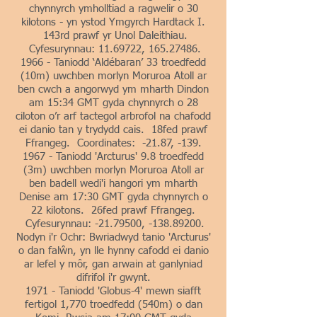
chynnyrch ymholltiad a ragwelir o 30
kilotons - yn ystod Ymgyrch Hardtack I.
143rd prawf yr Unol Daleithiau.
Cyfesurynnau:
11.69722
,
165.27486
.
1966 - Taniodd ‘Aldébaran’ 33 troedfedd
(10m) uwchben morlyn Moruroa Atoll ar
ben cwch a angorwyd ym mharth Dindon
am 15:34 GMT gyda chynnyrch o 28
ciloton o’r arf tactegol arbrofol na chafodd
ei danio tan y trydydd cais. 18fed prawf
Ffrangeg. Coordinates: -21.87, -139.
1967 - Taniodd 'Arcturus' 9.8 troedfedd
(3m) uwchben morlyn Moruroa Atoll ar
ben badell wedi'i hangori ym mharth
Denise am 17:30 GMT gyda chynnyrch o
22 kilotons. 26fed prawf Ffrangeg.
Cyfesurynnau: -21.79500, -138.89200.
Nodyn i'r Ochr: Bwriadwyd tanio 'Arcturus'
o dan falŵn, yn lle hynny cafodd ei danio
ar lefel y môr, gan arwain at ganlyniad
difrifol i'r gwynt.
1971 - Taniodd 'Globus-4' mewn siafft
fertigol 1,770 troedfedd (540m) o dan