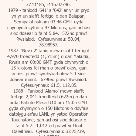
37.11185
, -116.07796.
1979 - taniodd '641' a '642' ar yr un pryd
yn yr un siafft fertigol o dan Balapan,
Semipalatinsk am 03:46 GMT gyda
chynnyrch cyfun o 97 kilotons, gan achosi
sioc ddaear o faint 5.84. 522nd prawf
Rwsiaidd. Cyfesurynnau: 50.04,
78.98957
.
1987 'Neva 2' tanio mewn siafft fertigol
4,970 troedfedd (1,515m) o dan Yakutia,
Rwsia am 00:00 GMT gyda chynnyrch o
15 kilotons fel rhan o brawf olew, gan
achosi prawf symbyliad olew 5.1 sioc
ddaear maint. 679fed prawf Rwsiaidd.
Cyfesurynnau: 61.5, 112.85.
1988 - Taniodd 'Alamo' mewn siafft
fertigol 2,041 troedfedd (622m) o dan
ardal Pahute Mesa U10 am 15:05 GMT
gyda chynnyrch o 150 kilotons o ddyfais
datblygu arfau LANL yn ystod Operation
Touchstone, gan achosi sioc ddaear o
faint 5.7. 1,012fed prawf yr Unol
Daleithiau. Cyfesurynnau:
37.25239
,