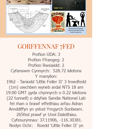
GORFFENNAF 7FED
Profion UDA: 3
Profion Ffrangeg: 2
Profion Rwsiaidd: 2
Cyfanswm Cynnyrch: 528.72 kilotons
Y manylion:
1962 - Taniodd 'Little Feller II' 3 troedfedd
(1m) uwchben wyneb ardal NTS 18 am
19:00 GMT gyda chynnyrch o 0.22 kilotons
(22 tunnell) o ddyfais Sandia National Lab
fel rhan o brawf effeithiau arfau Adran
Amddiffyn yn ystod Ymgyrch Sunbeam.
265fed prawf yr Unol Daleithiau.
Cyfesurynnau:
37.11906
, -116.30381.
Nodyn Ochr: Roedd 'Little Feller II' yn