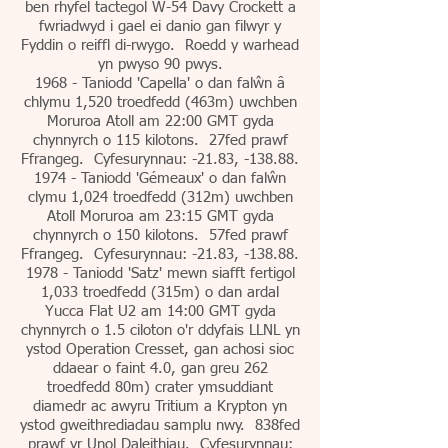
ben rhyfel tactegol W-54 Davy Crockett a
fwriadwyd i gael ei danio gan filwyr y
Fyddin o reiffl di-rwygo. Roedd y warhead
yn pwyso 90 pwys.
1968 - Taniodd 'Capella' o dan falŵn â
chlymu 1,520 troedfedd (463m) uwchben
Moruroa Atoll am 22:00 GMT gyda
chynnyrch o 115 kilotons. 27fed prawf
Ffrangeg. Cyfesurynnau: -21.83, -138.88.
1974 - Taniodd 'Gémeaux' o dan falŵn
clymu 1,024 troedfedd (312m) uwchben
Atoll Moruroa am 23:15 GMT gyda
chynnyrch o 150 kilotons. 57fed prawf
Ffrangeg. Cyfesurynnau: -21.83, -138.88.
1978 - Taniodd 'Satz' mewn siafft fertigol
1,033 troedfedd (315m) o dan ardal
Yucca Flat U2 am 14:00 GMT gyda
chynnyrch o 1.5 ciloton o'r ddyfais LLNL yn
ystod Operation Cresset, gan achosi sioc
ddaear o faint 4.0, gan greu 262
troedfedd 80m) crater ymsuddiant
diamedr ac awyru Tritium a Krypton yn
ystod gweithrediadau samplu nwy. 838fed
prawf yr Unol Daleithiau. Cyfesurynnau: