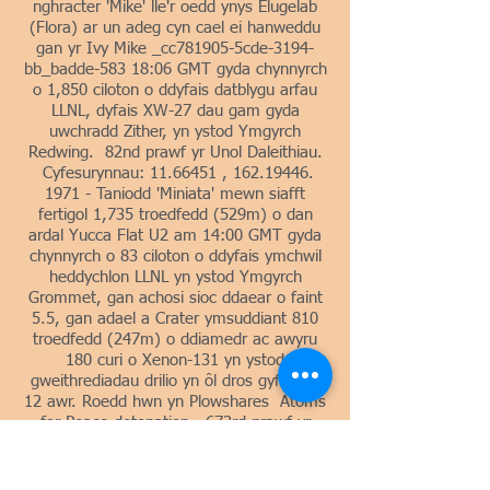
nghracter 'Mike' lle'r oedd ynys Elugelab
(Flora) ar un adeg cyn cael ei hanweddu
gan yr Ivy Mike _cc781905-5cde-3194-
bb_badde-583 18:06 GMT gyda chynnyrch
o 1,850 ciloton o ddyfais datblygu arfau
LLNL, dyfais XW-27 dau gam gyda
uwchradd Zither, yn ystod Ymgyrch
Redwing. 82nd prawf yr Unol Daleithiau.
Cyfesurynnau:
11.66451
,
162.19446
.
1971 - Taniodd 'Miniata' mewn siafft
fertigol 1,735 troedfedd (529m) o dan
ardal Yucca Flat U2 am 14:00 GMT gyda
chynnyrch o 83 ciloton o ddyfais ymchwil
heddychlon LLNL yn ystod Ymgyrch
Grommet, gan achosi sioc ddaear o faint
5.5, gan adael a Crater ymsuddiant 810
troedfedd (247m) o ddiamedr ac awyru
180 curi o Xenon-131 yn ystod
gweithrediadau drilio yn ôl dros gyfnod o
12 awr. Roedd hwn yn Plowshares Atoms
for Peace detonation. 673rd prawf yr
Unol Daleithiau. Cyfesurynnau:
37.11018
,
-116.05268.
1974 - Taniodd 'Kama-1' mewn siafft