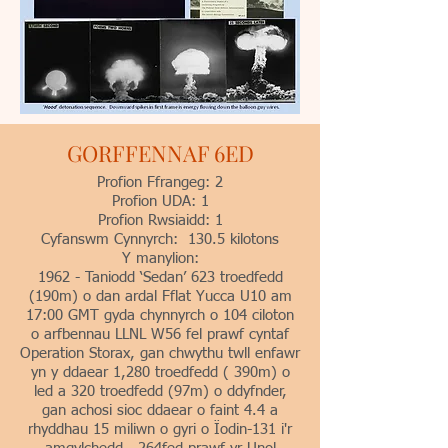
GORFFENNAF 6ED
Profion Ffrangeg: 2
Profion UDA: 1
Profion Rwsiaidd: 1
Cyfanswm Cynnyrch: 130.5 kilotons
Y manylion:
1962 - Taniodd ‘Sedan’ 623 troedfedd
(190m) o dan ardal Fflat Yucca U10 am
17:00 GMT gyda chynnyrch o 104 ciloton
o arfbennau LLNL W56 fel prawf cyntaf
Operation Storax, gan chwythu twll enfawr
yn y ddaear 1,280 troedfedd ( 390m) o
led a 320 troedfedd (97m) o ddyfnder,
gan achosi sioc ddaear o faint 4.4 a
rhyddhau 15 miliwn o gyri o Ïodin-131 i'r