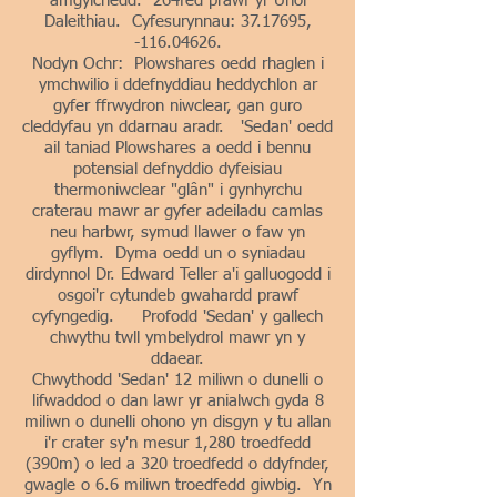
amgylchedd. 264fed prawf yr Unol
Daleithiau. Cyfesurynnau:
37.17695
,
-116.04626.
Nodyn Ochr: Plowshares oedd rhaglen i
ymchwilio i ddefnyddiau heddychlon ar
gyfer ffrwydron niwclear, gan guro
cleddyfau yn ddarnau aradr. 'Sedan' oedd
ail taniad Plowshares a oedd i bennu
potensial defnyddio dyfeisiau
thermoniwclear "glân" i gynhyrchu
craterau mawr ar gyfer adeiladu camlas
neu harbwr, symud llawer o faw yn
gyflym. Dyma oedd un o syniadau
dirdynnol Dr. Edward Teller a'i galluogodd i
osgoi'r cytundeb gwahardd prawf
cyfyngedig. Profodd 'Sedan' y gallech
chwythu twll ymbelydrol mawr yn y
ddaear.
Chwythodd 'Sedan' 12 miliwn o dunelli o
lifwaddod o dan lawr yr anialwch gyda 8
miliwn o dunelli ohono yn disgyn y tu allan
i'r crater sy'n mesur 1,280 troedfedd
(390m) o led a 320 troedfedd o ddyfnder,
gwagle o 6.6 miliwn troedfedd giwbig. Yn