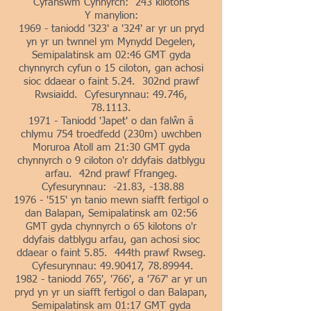
Cyfanswm Cynnyrch: 243 kilotons
Y manylion:
1969 - taniodd '323' a '324' ar yr un pryd
yn yr un twnnel ym Mynydd Degelen,
Semipalatinsk am 02:46 GMT gyda
chynnyrch cyfun o 15 ciloton, gan achosi
sioc ddaear o faint 5.24. 302nd prawf
Rwsiaidd. Cyfesurynnau: 49.746,
78.1113.
1971 - Taniodd 'Japet' o dan falŵn â
chlymu 754 troedfedd (230m) uwchben
Moruroa Atoll am 21:30 GMT gyda
chynnyrch o 9 ciloton o'r ddyfais datblygu
arfau. 42nd prawf Ffrangeg.
Cyfesurynnau: -21.83, -138.88
1976 - '515' yn tanio mewn siafft fertigol o
dan Balapan, Semipalatinsk am 02:56
GMT gyda chynnyrch o 65 kilotons o'r
ddyfais datblygu arfau, gan achosi sioc
ddaear o faint 5.85. 444th prawf Rwseg.
Cyfesurynnau:
49.90417
,
78.89944
.
1982 - taniodd 765', '766', a '767' ar yr un
pryd yn yr un siafft fertigol o dan Balapan,
Semipalatinsk am 01:17 GMT gyda