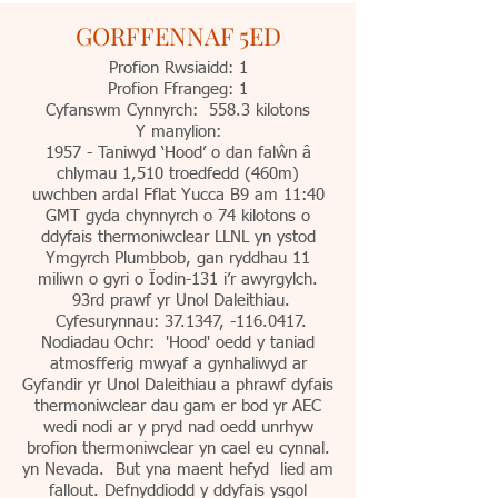
GORFFENNAF 5ED
Profion Rwsiaidd: 1
Profion Ffrangeg: 1
Cyfanswm Cynnyrch: 558.3 kilotons
Y manylion:
1957 - Taniwyd ‘Hood’ o dan falŵn â
chlymau 1,510 troedfedd (460m)
uwchben ardal Fflat Yucca B9 am 11:40
GMT gyda chynnyrch o 74 kilotons o
ddyfais thermoniwclear LLNL yn ystod
Ymgyrch Plumbbob, gan ryddhau 11
miliwn o gyri o Ïodin-131 i’r awyrgylch.
93rd prawf yr Unol Daleithiau.
Cyfesurynnau: 37.1347, -116.0417.
Nodiadau Ochr: 'Hood' oedd y taniad
atmosfferig mwyaf a gynhaliwyd ar
Gyfandir yr Unol Daleithiau a phrawf dyfais
thermoniwclear dau gam er bod yr AEC
wedi nodi ar y pryd nad oedd unrhyw
brofion thermoniwclear yn cael eu cynnal.
yn Nevada. But yna maent hefyd lied am
fallout. Defnyddiodd y ddyfais ysgol