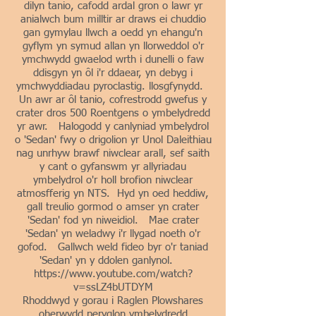
dilyn tanio, cafodd ardal gron o lawr yr
anialwch bum milltir ar draws ei chuddio
gan gymylau llwch a oedd yn ehangu'n
gyflym yn symud allan yn llorweddol o'r
ymchwydd gwaelod wrth i dunelli o faw
ddisgyn yn ôl i'r ddaear, yn debyg i
ymchwyddiadau pyroclastig. llosgfynydd.
Un awr ar ôl tanio, cofrestrodd gwefus y
crater dros 500 Roentgens o ymbelydredd
yr awr. Halogodd y canlyniad ymbelydrol
o 'Sedan' fwy o drigolion yr Unol Daleithiau
nag unrhyw brawf niwclear arall, sef saith
y cant o gyfanswm yr allyriadau
ymbelydrol o'r holl brofion niwclear
atmosfferig yn NTS. Hyd yn oed heddiw,
gall treulio gormod o amser yn crater
'Sedan' fod yn niweidiol. Mae crater
'Sedan' yn weladwy i'r llygad noeth o'r
gofod. Gallwch weld fideo byr o'r taniad
'Sedan' yn y ddolen ganlynol.
https://www.youtube.com/watch?
v=ssLZ4bUTDYM
Rhoddwyd y gorau i Raglen Plowshares
oherwydd peryglon ymbelydredd