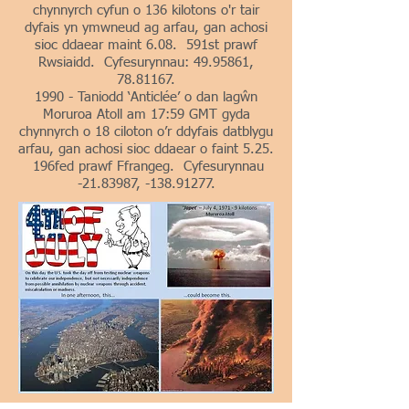
chynnyrch cyfun o 136 kilotons o'r tair
dyfais yn ymwneud ag arfau, gan achosi
sioc ddaear maint 6.08. 591st prawf
Rwsiaidd. Cyfesurynnau:
49.95861
,
78.81167
.
1990 - Taniodd ‘Anticlée’ o dan lagŵn
Moruroa Atoll am 17:59 GMT gyda
chynnyrch o 18 ciloton o’r ddyfais datblygu
arfau, gan achosi sioc ddaear o faint 5.25.
196fed prawf Ffrangeg. Cyfesurynnau
-21.83987, -138.91277.