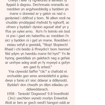
chwys i lawr fy nghledrau a llanwyd fy
llygaid â dagrau. Dechreuais oranadlu ac
roeddwn yn argyhoeddedig y byddwn yn
marw o drawiad ar y galon os nad o
ganlyniad i ddifrod y bom. Ni allwn reoli na
chuddio ymddygiad rhyfedd fy nghorff, ac
ofnwn y byddai'r dynion agosaf ataf yn y
ffos yn sylwi arno. Ro'n i'n teimlo ein bod
ni yno i gael ein haberthu ac roeddwn i'n
sicr y bydden ni i gyd yn marw. Roeddwn i
eisiau sefyll a gweiddi, "Stop! Stopiwch!
Rhaid i chi beidio â ffrwydro'r bom hwnnw!
Nid ydym yn haeddu marw fel hyn!" Yn lle
hynny, gweddïais yn galetach nag a gefais
ar unrhyw adeg arall yn fy mywyd a gofyn
am gael fy arbed.”
Yna clywodd Saffer “clic” a chafodd ei
orchuddio gan wres annioddefol a golau
dwys y tanio a’r sioc ddaear a ddilynodd.
Byddai'r don chwyth yn dilyn eiliadau yn
ddiweddarach.
1958 - Taniodd ‘Dogwood’ 9.8 troedfedd
(3m) uwchben wyneb morlyn Eniwetok
Atoll ar ben ar gwch wedi’i hangori oddi ar