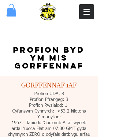
PROFION BYD
YM MIS
GORFFENNAF
GORFFENNAF 1AF
Profion UDA: 3
Profion Ffrangeg: 3
Profion Rwsiaidd: 1
Cyfanswm Cynnyrch: ≈53.2 kilotons
Y manylion:
1957 - Taniodd 'Coulomb-A' ar wyneb
ardal Yucca Flat am 07:30 GMT gyda
chynnyrch ZERO o ddyfais datblygu arfau