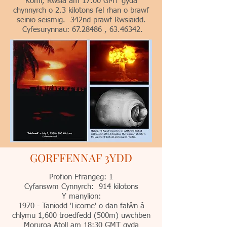
Komi, Rwsia am 17:00 GMT gyda
chynnyrch o 2.3 kilotons fel rhan o brawf
seinio seismig. 342nd prawf Rwsiaidd.
Cyfesurynnau:
67.28486
,
63.46342
.
GORFFENNAF 3YDD
Profion Ffrangeg: 1
Cyfanswm Cynnyrch: 914 kilotons
Y manylion:
1970 - Taniodd 'Licorne' o dan falŵn â
chlymu 1,600 troedfedd (500m) uwchben
Moruroa Atoll am 18:30 GMT gyda