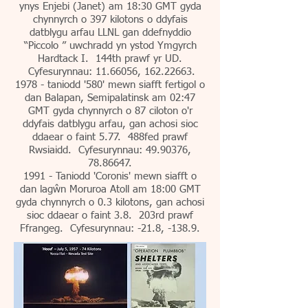
ynys Enjebi (Janet) am 18:30 GMT gyda
chynnyrch o 397 kilotons o ddyfais
datblygu arfau LLNL gan ddefnyddio
“Piccolo ” uwchradd yn ystod Ymgyrch
Hardtack I. 144th prawf yr UD.
Cyfesurynnau:
11.66056
,
162.22663
.
1978 - taniodd '580' mewn siafft fertigol o
dan Balapan, Semipalatinsk am 02:47
GMT gyda chynnyrch o 87 ciloton o'r
ddyfais datblygu arfau, gan achosi sioc
ddaear o faint 5.77. 488fed prawf
Rwsiaidd. Cyfesurynnau:
49.90376
,
78.86647
.
1991 - Taniodd 'Coronis' mewn siafft o
dan lagŵn Moruroa Atoll am 18:00 GMT
gyda chynnyrch o 0.3 kilotons, gan achosi
sioc ddaear o faint 3.8. 203rd prawf
Ffrangeg. Cyfesurynnau: -21.8, -138.9.