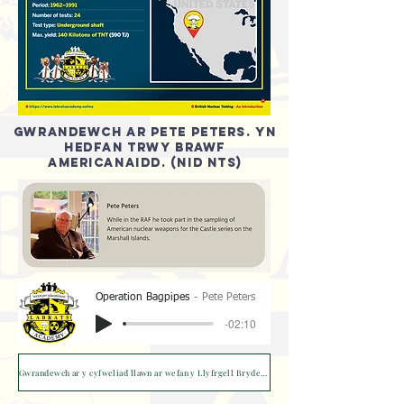
Gwrandewch ar Pete Peters. Yn
hedfan trwy brawf
Americanaidd. (nid NTS)
Operation Bagpipes
Pete Peters
-02:10
Gwrandewch ar y cyfweliad llawn ar wefan y Llyfrgell Brydeinig