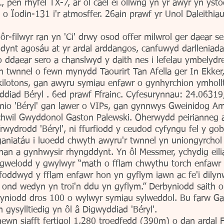
, pen rhyfel TX-7, ar ôl cael ei ollwng yn yr awyr yn ys
 o Ïodin-131 i'r atmosffer. 26ain prawf yr Unol Daleithi
-filwyr ran yn 'Ci' drwy osod offer milwrol ger daear 
iddynt agosáu at yr ardal arddangos, canfuwyd darllenia
o ddaear sero a chanslwyd y daith nes i lefelau ymbelyd
 twnnel o fewn mynydd Taourirt Tan Afella ger In Ekker,
lotons, gan awyru symiau enfawr o gynhyrchion ymhollt
ddiad Béryl . 6ed prawf Ffrainc. Cyfesurynnau: 24.06319
o 'Béryl' gan lawer o VIPs, gan gynnwys Gweinidog Amdd
wil Gwyddonol Gaston Palewski. Oherwydd peirianneg am
rwydrodd 'Béryl', ni ffurfiodd y ceudod cyfyngu fel y go
ganiatáu i luoedd chwyth awyru'r twnnel yn uniongyrchol
han a gynhwysir rhyngddynt. Yn ôl Messmer, ychydig eili
 gwelodd y gwylwyr “math o fflam chwythu torch enfawr
Diffoddwyd y fflam enfawr hon yn gyflym iawn ac fe'i di
, ond wedyn yn troi'n ddu yn gyflym.” Derbyniodd saith 
byniodd dros 100 o wylwyr symiau sylweddol. Bu farw G
gysylltiedig yn ôl â Digwyddiad 'Béryl'.
ewn siafft fertigol 1,280 troedfedd (390m) o dan ardal