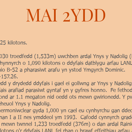
MAI 2YDD
25 kilotons.
030 troedfedd (1,533m) uwchben ardal Ynys y Nadolig (Ki
nnyrch o 1,090 kilotons o ddyfais datblygu arfau LANL
mio B-52 a pharasiwt arafu yn ystod Ymgyrch Dominic. 
-157.26.
d y drydedd ddyfais i gael ei gollwng ar Ynys y Nadoli
is arafiad parasiwt gyntaf yn y gyfres honno. Fe fethod
ond ar 1.1 megaton nid oedd ots mewn gwirionedd. Y pw
eheuol Ynys y Nadolig.
ermoniwclear gyda 1,000 yn cael eu cynhyrchu gan dde
an I a II nes ymddeol ym 1993. Cafodd cynnyrch grad
h' mewn twnnel 1,233 troedfedd (376m) o dan ardal Rai
otons o'r ddyfais LANL fel rhan o brawf effeithiau arfa