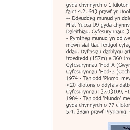
gyda chynnyrch o 1 kiloton
faint 4.2. 643 prawf yr Uno
-- Ddeuddeg munud yn ddiwe
Fflat Yucca U9 gyda chynny
Daleithiau. Cyfesurynnau: 
- Pymtheg munud yn ddiwed
mewn siafftiau fertigol cyf
ddau. Dyfeisiau datblygu ar
troedfedd (157m) a 360 tro
Cyfesurynnau 'Hod-A (Gwyr
Cyfesurynnau 'Hod-B (Coch
1974 - Taniodd 'Plomo' mew
<20 kilotons o ddyfais dat
Cyfesurynnau: 37.03109, -
1984 - Taniodd 'Mundo' mew
gyda chynnyrch o 77 ciloton 
5.4. 38ain prawf Prydeinig