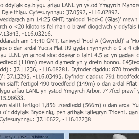
 o ddyfais datblygu arfau LANL yn ystod Ymgyrch Mandrel
l Daleithiau. Cyfesurynnau: 37.0592, -116.02892.
ddarach am 14:25 GMT, taniodd 'Hod-C (Glas)' mewn sia
rch o <20 kilotons fel rhan o brawf diogelwch y ddyfais
37.13843, -116.03216.
darach am 14:40 GMT, taniwyd 'Hod-A (Gwyrdd)' a 'Hod
agos o dan ardal Yucca Flat U9 gyda chynnyrch o 9 a 4 ci
fau LLNL yn achosi sioc ddaear o faint 4.5 ac yn gadael
edfedd (110m) mewn diamedr yn y drefn honno. 645fed 
dd)': 37.11236, -116.08281. Dyfnder claddu: 870 troed
)': 37.13295, -116.03495. Dyfnder claddu: 791 troedfe
n siafft fertigol 490 troedfedd (149m) o dan ardal Ffla
blygu arfau LANL yn ystod Ymgyrch Arbor. 747fed prawf y
115.98633.
n siafft fertigol 1,856 troedfedd (566m) o dan ardal 
o'r ddyfais Brydeinig, pen arfbais taflegryn Trident, gan
. Cyfesurynnau: 37.10622, -116.02238