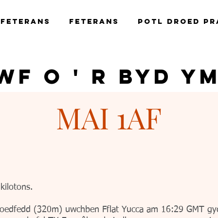
FETERANS
FETERANS
POTL DROED PR
WF O ' R BYD Y
MAI 1AF
ilotons.
troedfedd (320m) uwchben Fflat Yucca am 16:29 GMT gyd