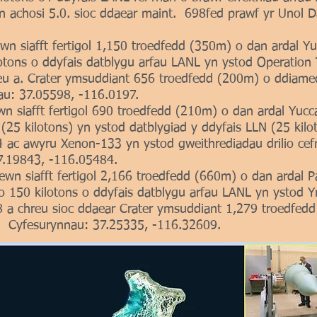
achosi 5.0. sioc ddaear maint. 698fed prawf yr Unol Da
wn siafft fertigol 1,150 troedfedd (350m) o dan ardal Y
tons o ddyfais datblygu arfau LANL yn ystod Operation 
hreu a. Crater ymsuddiant 656 troedfedd (200m) o ddiam
au: 37.05598, -116.0197.
n siafft fertigol 690 troedfedd (210m) o dan ardal Yuc
(25 kilotons) yn ystod datblygiad y ddyfais LLN (25 kilot
.4 ac awyru Xenon-133 yn ystod gweithrediadau drilio ce
7.19843, -116.05484.
wn siafft fertigol 2,166 troedfedd (660m) o dan ardal
150 kilotons o ddyfais datblygu arfau LANL yn ystod Y
5.8 a chreu sioc ddaear Crater ymsuddiant 1,279 troedfe
. Cyfesurynnau: 37.25335, -116.32609.