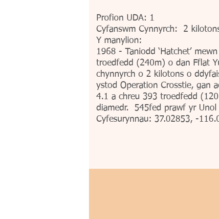
Profion UDA: 1
Cyfanswm Cynnyrch: 2 kiloto
Y manylion:
1968 - Taniodd ‘Hatchet’ mewn s
troedfedd (240m) o dan Fflat
chynnyrch o 2 kilotons o ddyfa
ystod Operation Crosstie, gan a
4.1 a chreu 393 troedfedd (12
diamedr. 545fed prawf yr Unol
Cyfesurynnau: 37.02853, -116.