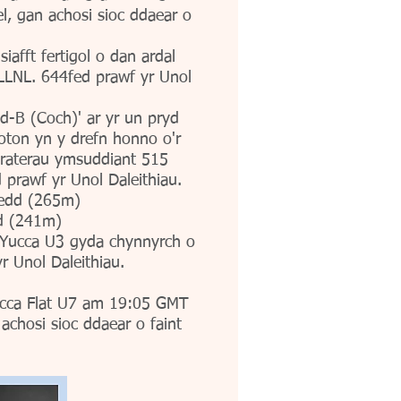
, gan achosi sioc ddaear o
fft fertigol o dan ardal
 LLNL. 644fed prawf yr Unol
-B (Coch)' ar yr un pryd
loton yn y drefn honno o'r
 craterau ymsuddiant 515
prawf yr Unol Daleithiau.
fedd (265m)
dd (241m)
t Yucca U3 gyda chynnyrch o
r Unol Daleithiau.
Yucca Flat U7 am 19:05 GMT
 achosi sioc ddaear o faint