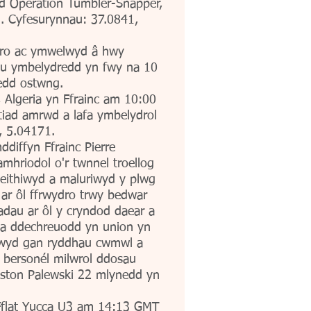
tod Operation Tumbler-Snapper,
au. Cyfesurynnau: 37.0841,
sero ac ymwelwyd â hwy
dau ymbelydredd yn fwy na 10
redd ostwng.
 Algeria yn Ffrainc am 10:00
iad amrwd a lafa ymbelydrol
, 5.04171.
iffyn Ffrainc Pierre
hriodol o'r twnnel troellog
beithiwyd a maluriwyd y plwg
 ar ôl ffrwydro trwy bedwar
adau ar ôl y cryndod daear a
 a ddechreuodd yn union yn
lynwyd gan ryddhau cwmwl a
o bersonél milwrol ddosau
aston Palewski 22 mlynedd yn
 Fflat Yucca U3 am 14:13 GMT