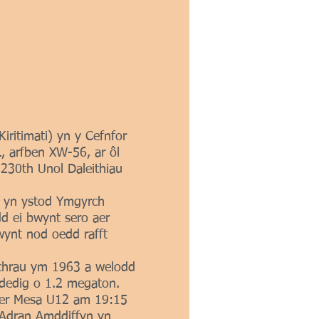
ritimati) yn y Cefnfor
, arfben XW-56, ar ôl
230th Unol Daleithiau
g yn ystod Ymgyrch
d ei bwynt sero aer
ynt nod oedd rafft
chrau ym 1963 a welodd
dedig o 1.2 megaton.
nier Mesa U12 am 19:15
u Adran Amddiffyn yn