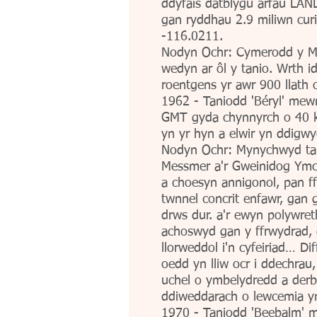
ddyfais datblygu arfau LANL
gan ryddhau 2.9 miliwn curi
-116.0211.
Nodyn Ochr: Cymerodd y Môr
wedyn ar ôl y tanio. Wrth 
roentgens yr awr 900 llath 
1962 - Taniodd 'Béryl' mewn
GMT gyda chynnyrch o 40 ki
yn yr hyn a elwir yn ddigwy
Nodyn Ochr: Mynychwyd tani
Messmer a'r Gweinidog Ymch
a choesyn annigonol, pan ff
twnnel concrit enfawr, gan 
drws dur. a'r ewyn polywret
achoswyd gan y ffrwydrad,
llorweddol i'n cyfeiriad… 
oedd yn lliw ocr i ddechrau
uchel o ymbelydredd a der
ddiweddarach o lewcemia yn 
1970 - Taniodd 'Beebalm' m