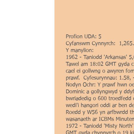
Profion UDA: 5
Cyfanswm Cynnyrch: 1,265.
Y manylion:
1962 - Taniodd 'Arkansas' 5,
Tawel am 18:02 GMT gyda chy
cael ei gollwng o awyren fo
prawf. Cyfesurynnau: 1.58, 
Nodyn Ochr: Y prawf hwn oed
Dominic a gollyngwyd y ddyfa
bwriadedig o 600 troedfedd 
wedi'i hangori oddi ar ben d
Roedd y W56 yn arfbwrdd th
wasanaeth ar ICBMs Minutem
1972 - Taniodd 'Misty Nort
GMT gyda chynnyrch o 19 kil