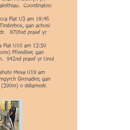
leithiau. Coordinates:
ucca Flat U3 am 18:46
Tinderbox, gan achosi
edr. 870fed prawf yr
ca Flat U10 am 13:50
ons) Ffiwsiliwr, gan
fn. 942nd prawf yr Unol
 Pahute Mesa U19 am
mgyrch Grenadier, gan
dd (390m) o ddiamedr.