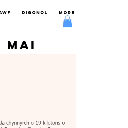
AWF
DIGONOL
More
M MAI
a chynnyrch o 19 kilotons o