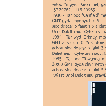
ystod Ymgyrch Grommet, gan 
37.20762, -116.20963.
1980 - Taniodd 'Canfield' me
GMT gyda chynnyrch o 6 kilo
sioc ddaear o faint 4.5 a c
Unol Daleithiau. Cyfesurynn
1984 - Taniwyd 'Orkney' mew
GMT a yield o 0.25 kilotons 
achosi sioc ddaear o faint 3
Daleithiau. Cyfesurynnau: 3
1985 - Taniodd 'Towanda' me
20:00 GMT gyda chynnyrch o 
achosi sioc ddaear o faint 
961st Unol Daleithiau prawf