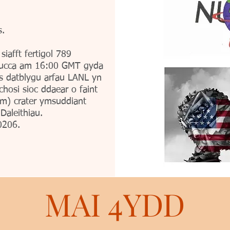
ns.
iafft fertigol 789
 Yucca am 16:00 GMT gyda
is datblygu arfau LANL yn
chosi sioc ddaear o faint
0m) crater ymsuddiant
 Daleithiau.
0206.
MAI 4YDD